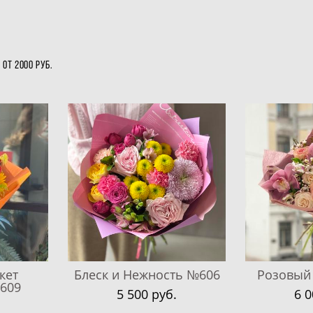
от 2000 руб.
кет
Блеск и Нежность №606
Розовый
609
5 500 pуб.
6 0