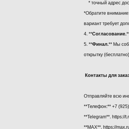
* точный адрес дос
*Обратите внимание:
вариант требует доп
4. **
Согласование.
*
5. **
Финал.
** Мы со
открытку (бесплатно)
Контакты для заказ
Отправляйте всю ин
**Телефон:** +7 (925
**Telegram**. https://
**MAX**. https://m