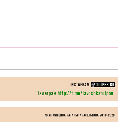
instagram
@TULIPES.RU
Телеграм
http://t.me/lavochkatulpani
© ИП Сивцова Наталья Анатольевна 2010-
2020