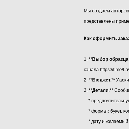
Мы создаём авторски
представлены приме
Как оформить зака
1. **
Выбор образца
канала https://t.me/
2. **
Бюджет.
** Укаж
3. **
Детали
.** Сообщ
* предпочтительную
* формат: букет, ко
* дату и желаемый 