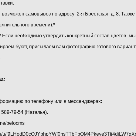
тавки.
 возможен самовывоз по адресу: 2-я Брестская, д. 8. Также
олнительного времени).*
* Если необходимо утвердить конкретный состав цветов, мы
бираем букет, присылаем вам фотографию готового вариан
.
а:
формацию по телефону или в мессенджерах:
) 589-79-54 (Наталья).
t.me/belocms
ax.ru/u/f9LHodD0cOJYbhpYWf0hsTTbFbOM4Pkeye3Ttj4djLW7