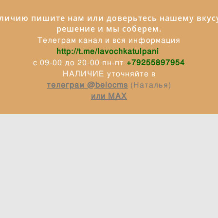
аличию пишите нам или доверьтесь нашему вкусу
решение и мы соберем.
Телеграм канал и вся информация
http://t.me/lavochkatulpani
с 09-00 до 20-00 пн-пт
+79255897954
НАЛИЧИЕ уточняйте в
телеграм @belocms
(Наталья)
или МАХ