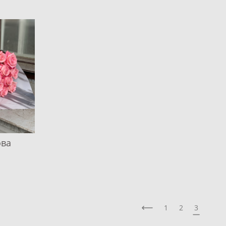
ова
1
2
3