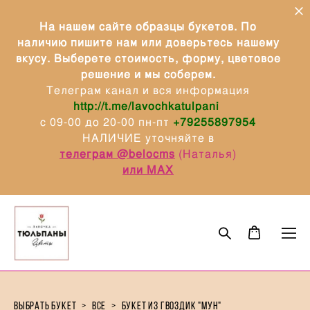
На нашем сайте образцы букетов. По
наличию пишите нам или доверьтесь нашему
вкусу. Выберете стоимость, форму, цветовое
решение и мы соберем.
Телеграм канал и вся информация
http://t.me/lavochkatulpani
с 09-00 до 20-00 пн-пт
+79255897954
НАЛИЧИЕ уточняйте в
телеграм @belocms
(Наталья)
или МАХ
выбрать букет
>
все
>
букет из гвоздик "мун"