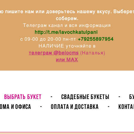
ю пишите нам или доверьтесь нашему вкусу. Выбере
соберем.
Телеграм канал и вся информация
http://t.me/lavochkatulpani
с 09-00 до 20-00 пн-пт
+79255897954
НАЛИЧИЕ уточняйте в
телеграм @belocms
(Наталья)
или МАХ
ВЫБРАТЬ БУКЕТ
-
Свадебные букеты
-
Б
ома и Офиса
-
Оплата и доставка
-
Конта