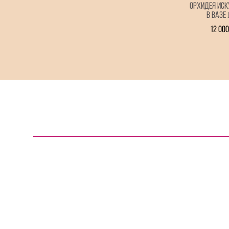
Орхидея Иск
в вазе
12 000