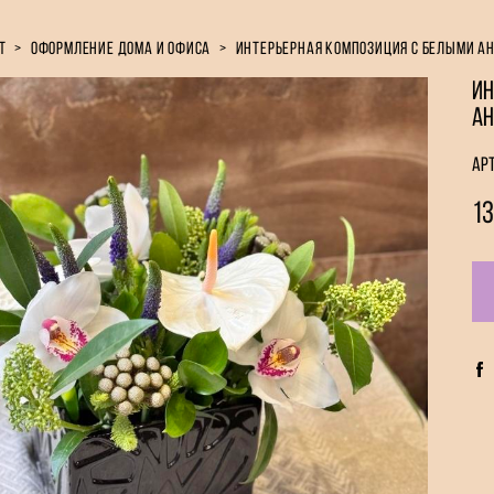
т
>
оформление дома и офиса
>
интерьерная композиция с белыми 
Ин
А
Ар
13