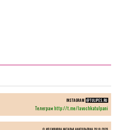
instagram
@TULIPES.RU
Телеграм
http://t.me/lavochkatulpani
© ИП Сивцова Наталья Анатольевна 2010-
2020