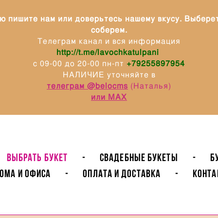
ю пишите нам или доверьтесь нашему вкусу. Выбере
соберем.
Телеграм канал и вся информация
http://t.me/lavochkatulpani
с 09-00 до 20-00 пн-пт
+79255897954
НАЛИЧИЕ уточняйте в
телеграм @belocms
(Наталья)
или МАХ
ВЫБРАТЬ БУКЕТ
-
Свадебные букеты
-
Б
ома и Офиса
-
Оплата и доставка
-
Конта