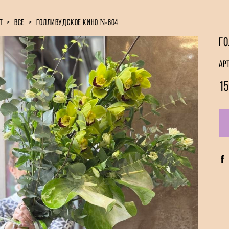
т
>
все
>
голливудское кино №604
Го
Ар
15