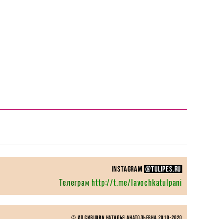
instagram
@TULIPES.RU
Телеграм
http://t.me/lavochkatulpani
© ИП Сивцова Наталья Анатольевна 2010-
2020