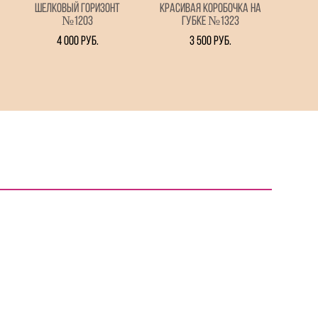
Шелковый горизонт
Красивая коробочка на
№1203
губке №1323
4 000 pуб.
3 500 pуб.