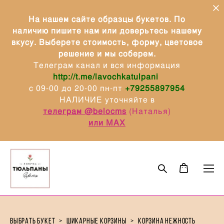
На нашем сайте образцы букетов. По
наличию пишите нам или доверьтесь нашему
вкусу. Выберете стоимость, форму, цветовое
решение и мы соберем.
Телеграм канал и вся информация
http://t.me/lavochkatulpani
с 09-00 до 20-00 пн-пт
+79255897954
НАЛИЧИЕ уточняйте в
телеграм @belocms
(Наталья)
или МАХ
выбрать букет
>
шикарные корзины
>
корзина нежность