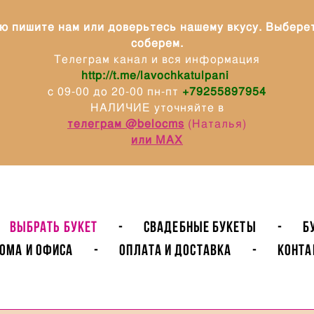
ю пишите нам или доверьтесь нашему вкусу. Выбере
соберем.
Телеграм канал и вся информация
http://t.me/lavochkatulpani
с 09-00 до 20-00 пн-пт
+79255897954
НАЛИЧИЕ уточняйте в
телеграм @belocms
(Наталья)
или МАХ
ВЫБРАТЬ БУКЕТ
-
Свадебные букеты
-
Б
ома и Офиса
-
Оплата и доставка
-
Конта