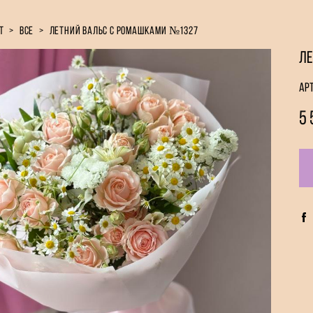
т
>
все
>
летний вальс с ромашками №1327
Ле
Ар
5 