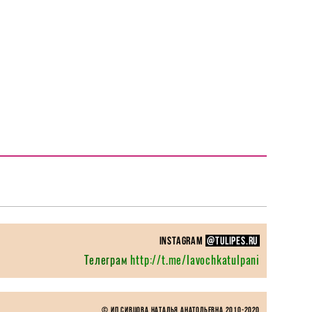
instagram
@TULIPES.RU
Телеграм
http://t.me/lavochkatulpani
© ИП Сивцова Наталья Анатольевна 2010-
2020