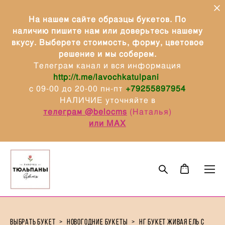
На нашем сайте образцы букетов. По
наличию пишите нам или доверьтесь нашему
вкусу. Выберете стоимость, форму, цветовое
решение и мы соберем.
Телеграм канал и вся информация
http://t.me/lavochkatulpani
с 09-00 до 20-00 пн-пт
+79255897954
НАЛИЧИЕ уточняйте в
телеграм @belocms
(Наталья)
или МАХ
выбрать букет
>
новогодние букеты
>
нг букет живая ель с