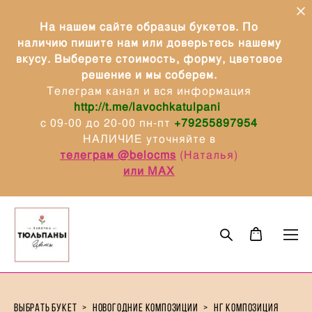
На нашем сайте образцы букетов. По
наличию пишите нам или доверьтесь нашему
вкусу. Выберете стоимость, форму, цветовое
решение и мы соберем.
Телеграм канал и вся информация
http://t.me/lavochkatulpani
с 09-00 до 20-00 пн-пт
+79255897954
НАЛИЧИЕ уточняйте в
телеграм @belocms
(Наталья)
или МАХ
выбрать букет
>
новогодние композиции
>
нг композиция