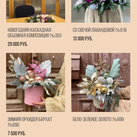
Новогодняя каскадная
Со свечой Лавандовой №516
объемная композиция №353
13 000 pуб.
29 000 pуб.
Зимняя Орхидея бархат
Бело-зеленое золото №699
№690
7 500 pуб.