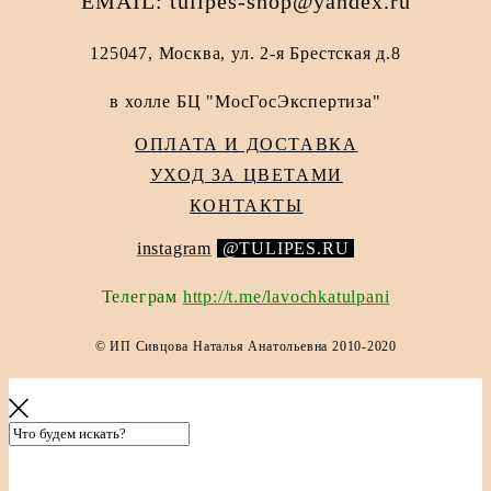
EMAIL: tulipes-shop@yandex.ru
125047, Москва, ул. 2-я Брестская д.8
в холле БЦ "МосГосЭкспертиза"
ОПЛАТА И ДОСТАВКА
УХОД ЗА ЦВЕТАМИ
КОНТАКТЫ
instagram
@TULIPES.RU
Телеграм
http://t.me/lavochkatulpani
© ИП Сивцова Наталья Анатольевна 2010-
2020
сайт от vigbo