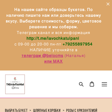
На нашем сайте образцы букетов. По
наличию пишите нам или доверьтесь нашему
вкусу. Выберете стоимость, форму, цветовое
решение и мы соберем.
Телеграм канал и вся информация
http://t.me/lavochkatulpani
с 09-00 до 20-00 пн-пт
+79255897954
НАЛИЧИЕ уточняйте в
телеграм @belocms
(Наталья)
или МАХ
выбрать букет
>
шляпные коробки
>
розы с хризантемой