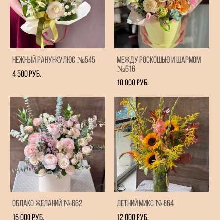
Нежный ранункулюс №545
Между роскошью и шармом
№616
4 500 pуб.
10 000 pуб.
Облако желаний №662
Летний микс №664
15 000 pуб.
12 000 pуб.