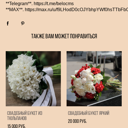
**Telegram**. https://t.me/belocms
**MAX**. https://max.ru/u/f9LHodD0cOJYbhpYWf0hsTTb
ТАКЖЕ ВАМ МОЖЕТ ПОНРАВИТЬСЯ
Свадебный букет из
Свадебный букет яркий
тюльпанов
20 000 pуб.
15 000 pуб.