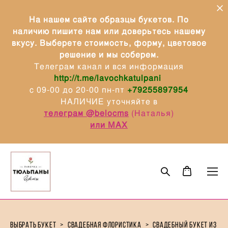
На нашем сайте образцы букетов. По
наличию пишите нам или доверьтесь нашему
вкусу. Выберете стоимость, форму, цветовое
решение и мы соберем.
Телеграм канал и вся информация
http://t.me/lavochkatulpani
с 09-00 до 20-00 пн-пт
+79255897954
НАЛИЧИЕ уточняйте в
телеграм @belocms
(Наталья)
или МАХ
выбрать букет
>
свадебная флористика
>
свадебный букет из