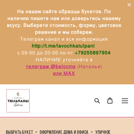
На нашем сайте образцы букетов. По
наличию пишите нам или доверьтесь нашему
вкусу. Выберете стоимость, форму, цветовое
решение и мы соберем.
Телеграм канал и вся информация
http://t.me/lavochkatulpani
с 09-00 до 20-00 пн-пт
+79255897954
НАЛИЧИЕ уточняйте в
телеграм @belocms
(Наталья)
или МАХ
выбрать букет
>
оформление дома и офиса
>
уличное