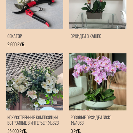
Секатор
Орхидеи в кашпо
2 600 pуб.
Искусственные композиции
Розовые орхидеи (иск)
встроиные в интерьер №823
№1063
35 000 pуб.
0 pуб.