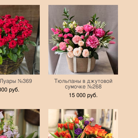
 Луары №369
Тюльпаны в джутовой
сумочке №268
000 pуб.
15 000 pуб.