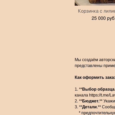
Корзинка с лили
25 000 pуб
Мы создаём авторски
представлены приме
Как оформить зака
1. **
Выбор образца
канала https://t.me/
2. **
Бюджет.
** Укаж
3. **
Детали.
** Сообщ
* предпочтительную