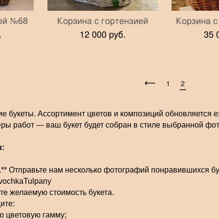
ей №68
Корзина с гортензией
Корзина с
.
12 000 pуб.
35 
1
2
е букеты. Ассортимент цветов и композиций обновляется еж
ры работ — ваш букет будет собран в стиле выбранной фо
з:
.
** Отправьте нам несколько фотографий понравившихся бук
LavochkaTulpany
ите желаемую стоимость букета.
ите:
 цветовую гамму;