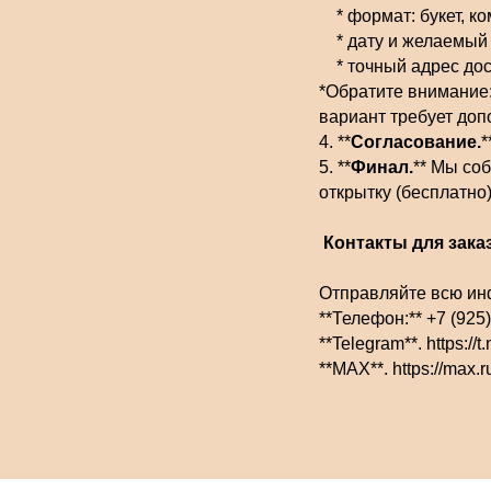
* формат: букет, ко
* дату и желаемый 
* точный адрес дос
*Обратите внимание:
вариант требует доп
4. **
Согласование.
*
5. **
Финал.
** Мы со
открытку (бесплатно)
Контакты для заказ
Отправляйте всю ин
**Телефон:** +7 (925
**Telegram**. https://
**MAX**. https://m