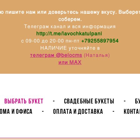
ю пишите нам или доверьтесь нашему вкусу. Выбере
соберем.
Телеграм канал и вся информация
http://t.me/lavochkatulpani
с 09-00 до 20-00 пн-пт
+79255897954
НАЛИЧИЕ уточняйте в
телеграм @belocms
(Наталья)
или МАХ
ВЫБРАТЬ БУКЕТ
-
Свадебные букеты
-
Б
ома и Офиса
-
Оплата и доставка
-
Конта