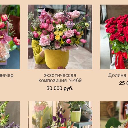
вечер
экзотическая
Долина
композиция №469
25 
30 000 pуб.