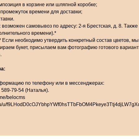
мпозиция в корзине или шляпной коробке;
промежуток времени для доставки;
тавки.
 возможен самовывоз по адресу: 2-я Брестская, д. 8. Также
олнительного времени).*
* Если необходимо утвердить конкретный состав цветов, мы
бираем букет, присылаем вам фотографию готового вариан
.
а:
формацию по телефону или в мессенджерах:
) 589-79-54 (Наталья).
t.me/belocms
ax.ru/u/f9LHodD0cOJYbhpYWf0hsTTbFbOM4Pkeye3Ttj4djLW7