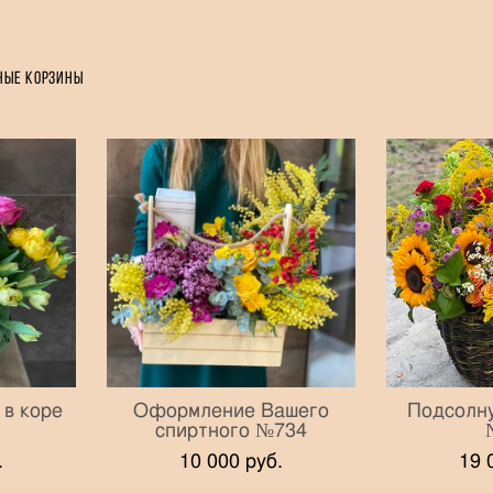
ные корзины
 в коре
Оформление Вашего
Подсолну
спиртного №734
.
10 000 pуб.
19 