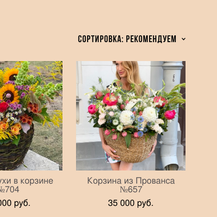
Сортировка:
рекомендуем
хи в корзине
Корзина из Прованса
№704
№657
000 pуб.
35 000 pуб.