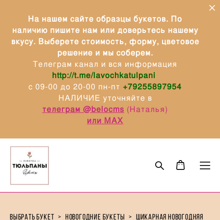
На нашем сайте образцы букетов. По
наличию пишите нам или доверьтесь нашему
вкусу. Выберете стоимость, форму, цветовое
решение и мы соберем.
Телеграм канал и вся информация
http://t.me/lavochkatulpani
с 09-00 до 20-00 пн-пт
+79255897954
НАЛИЧИЕ уточняйте в
телеграм @belocms
(Наталья)
или МАХ
выбрать букет
>
новогодние букеты
>
шикарная новогодняя