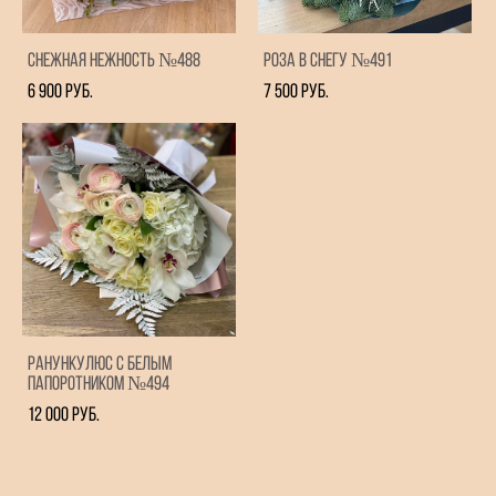
Снежная нежность №488
Роза в Снегу №491
6 900 pуб.
7 500 pуб.
Ранункулюс с белым
папоротником №494
12 000 pуб.