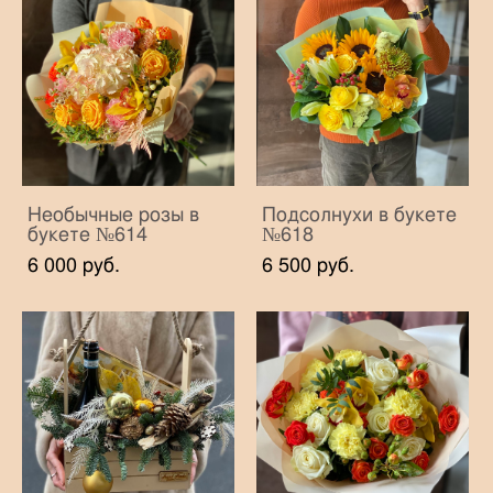
Необычные розы в
Подсолнухи в букете
букете №614
№618
6 000 pуб.
6 500 pуб.