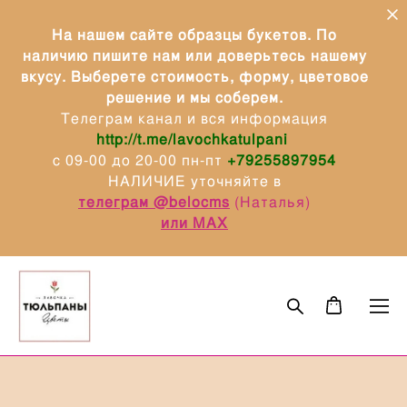
На нашем сайте образцы букетов. По
наличию пишите нам или доверьтесь нашему
вкусу. Выберете стоимость, форму, цветовое
решение и мы соберем.
Телеграм канал и вся информация
http://t.me/lavochkatulpani
с 09-00 до 20-00 пн-пт
+79255897954
НАЛИЧИЕ уточняйте в
телеграм @belocms
(Наталья)
или МАХ