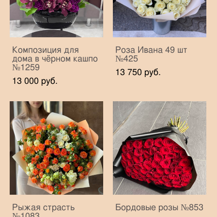
Композиция для
Роза Ивана 49 шт
дома в чёрном кашпо
№425
№1259
13 750 pуб.
13 000 pуб.
Рыжая страсть
Бордовые розы №853
№1083