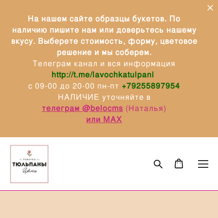
На нашем сайте образцы букетов. По
наличию пишите нам или доверьтесь нашему
вкусу. Выберете стоимость, форму, цветовое
решение и мы соберем.
Телеграм канал и вся информация
http://t.me/lavochkatulpani
с 09-00 до 20-00 пн-пт
+79255897954
НАЛИЧИЕ уточняйте в
телеграм @belocms
(Наталья)
или МАХ