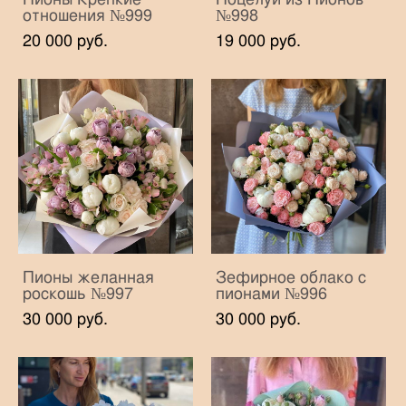
отношения №999
№998
20 000 pуб.
19 000 pуб.
Пионы желанная
Зефирное облако с
роскошь №997
пионами №996
30 000 pуб.
30 000 pуб.