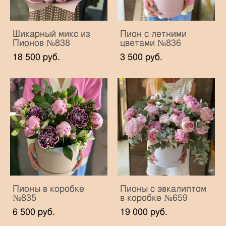
Шикарный микс из
Пион с летними
Пионов №838
цветами №836
18 500 pуб.
3 500 pуб.
Пионы в коробке
Пионы с эвкалиптом
№835
в коробке №659
6 500 pуб.
19 000 pуб.